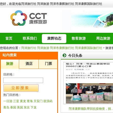
您好，欢迎光临菏泽旅行社 菏泽旅游 菏泽市康辉旅行社 菏泽康辉国际旅行社
首页
联系我们
康辉动态
散客旅游
周边旅游
您现在的位置：
菏泽旅行社 菏泽旅游 菏泽市康辉旅行社 菏泽康辉国际旅行社
> 旅游
站内搜索
今日头条
旅游
酒店
门票
目的地：
热门目的地：
一日游
三亚
黄龙
青海
天安门
鼓浪屿
青岛
泰国
美国
东京
下龙
菏泽康辉领队带回抗疫物资，捐