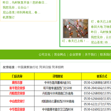
昨日，乌村恢复开放！您的春日…
我想见你，云台山！
尼山圣境 | 待到再相见，春…
机票预订
叮，春天已上
春回大地 万物
昨日，乌村恢
我想见你，云
叮，春天已上线！…
尼山圣境 | 待…
公司文化
|
营业网点
|
企业荣誉
|
关于我们
|
联系我
友情链接：
中国康辉旅行社
菏泽日报
菏泽招聘